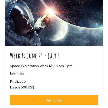
Week 1: June 29 - July 3
Space Exploration Week M-F 9 am-1 pm
Leer más
Finalizado
Desde
Desde 500 US$
500
dólares
estadounidenses
Ver curso