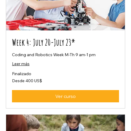
Week 4: July 20-July 23*
Coding and Robotics Week M-Th 9 am-1 pm
Leer más
Finalizado
Desde
Desde 400 US$
400
dólares
estadounidenses
Ver curso