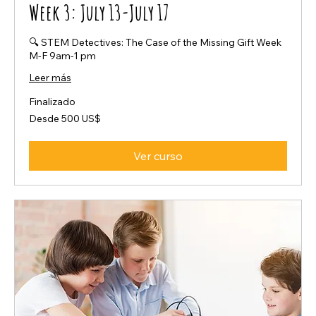
Week 3: July 13-July 17
🔍 STEM Detectives: The Case of the Missing Gift Week
M-F 9am-1 pm
Leer más
Finalizado
Desde
Desde 500 US$
500
dólares
estadounidenses
Ver curso