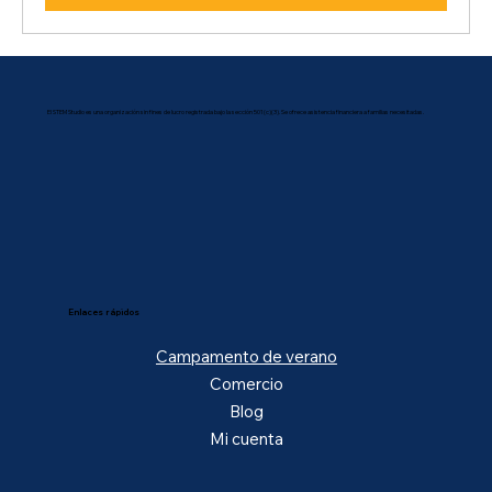
El STEM Studio es una organización sin fines de lucro registrada bajo la sección 501(c)(3). Se ofrece asistencia financiera a familias necesitadas.
Enlaces rápidos
Campamento de verano
Comercio
Blog
Mi cuenta