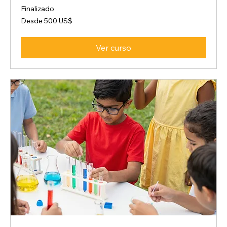
Finalizado
Desde
Desde 500 US$
500
dólares
estadounidenses
Ver curso