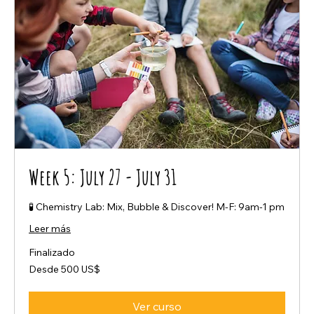
Week 5: July 27 - July 31
🧪 Chemistry Lab: Mix, Bubble & Discover! M-F: 9am-1 pm
Leer más
Finalizado
Desde
Desde 500 US$
500
dólares
estadounidenses
Ver curso