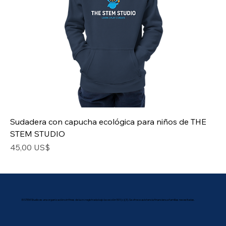
Sudadera con capucha ecológica para niños de THE
STEM STUDIO
Precio
45,00 US$
El STEM Studio es una organización sin fines de lucro registrada bajo la sección 501(c)(3). Se ofrece asistencia financiera a familias necesitadas.